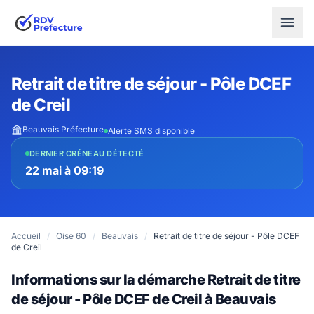
Retrait de titre de séjour - Pôle DCEF
de Creil
Beauvais Préfecture
Alerte SMS disponible
DERNIER CRÉNEAU DÉTECTÉ
22 mai à 09:19
Accueil
/
Oise 60
/
Beauvais
/
Retrait de titre de séjour - Pôle DCEF
de Creil
Informations sur la démarche Retrait de titre
de séjour - Pôle DCEF de Creil à Beauvais