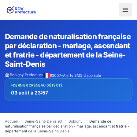
Demande de naturalisation française
par déclaration - mariage, ascendant
et fratrie - département de la Seine-
Saint-Denis
Bobigny Préfecture
93007
Alerte SMS disponible
DERNIER CRÉNEAU DÉTECTÉ
03 août à 23:57
Accueil
/
Seine-Saint-Denis 93
/
Bobigny
/
Demande de
naturalisation française par déclaration - mariage, ascendant et fratrie -
département de la Seine-Saint-Denis