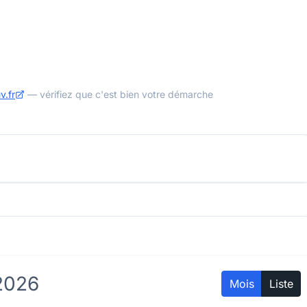
v.fr
— vérifiez que c'est bien votre démarche
2026
Mois
Liste