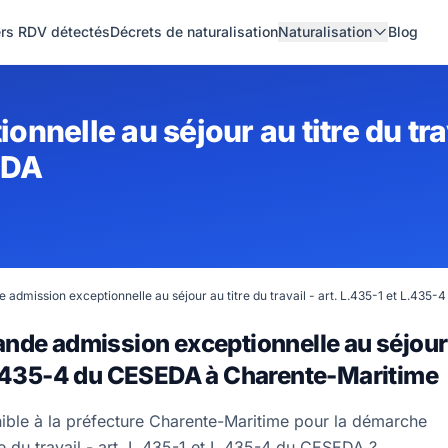
ers RDV détectés
Décrets de naturalisation
Naturalisation
Blog
elle au séjour au titre du trava
EDA
admission exceptionnelle au séjour au titre du travail - art. L.435-1 et L.435
nde admission exceptionnelle au séjour
et L.435-4 du CESEDA à Charente-Maritime
nible à la préfecture Charente-Maritime pour la démarche
e du travail - art. L.435-1 et L.435-4 du CESEDA ?