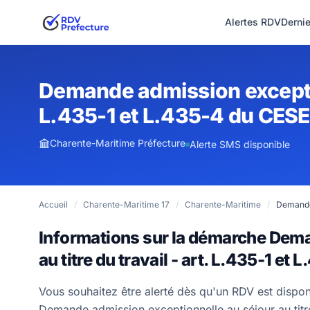
Alertes RDV
Derni
Demande admission exceptionn
L.435-1 et L.435-4 du CES
Charente-Maritime Préfecture
Alerte SMS disponible
Accueil
/
Charente-Maritime 17
/
Charente-Maritime
/
Demande 
Informations sur la démarche Dema
au titre du travail - art. L.435-1 
Vous souhaitez être alerté dès qu'un RDV est dispo
Demande admission exceptionnelle au séjour au titr