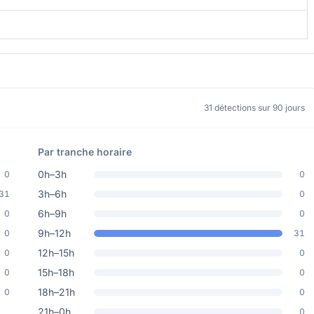
31 détections sur 90 jours
Par tranche horaire
0h–3h
0
0
3h–6h
31
0
6h–9h
0
0
9h–12h
0
31
12h–15h
0
0
15h–18h
0
0
18h–21h
0
0
21h–0h
0