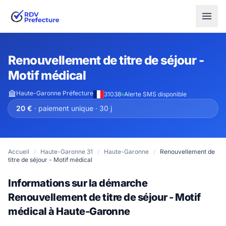
Renouvellement de titre de séjour -
Motif médical
Haute-Garonne Préfecture
31038
Alerte SMS disponible
20 €
· paiement unique · 30 j
Accueil
/
Haute-Garonne 31
/
Haute-Garonne
/
Renouvellement de
titre de séjour - Motif médical
Informations sur la démarche
Renouvellement de titre de séjour - Motif
médical à Haute-Garonne