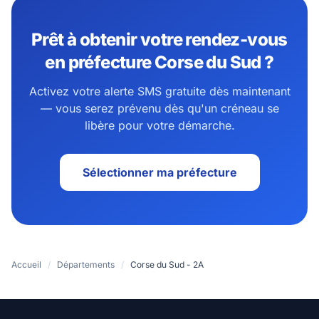
Prêt à obtenir votre rendez-vous
en préfecture Corse du Sud ?
Activez votre alerte SMS gratuite dès maintenant
— vous serez prévenu dès qu'un créneau se
libère pour votre démarche.
Sélectionner ma préfecture
Accueil
/
Départements
/
Corse du Sud - 2A