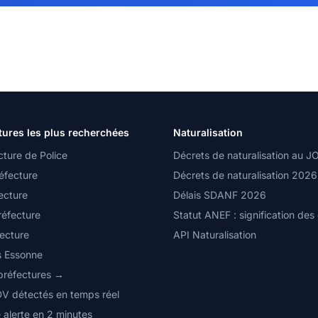
tures les plus recherchées
Naturalisation
cture de Police
Décrets de naturalisation au J
éfecture
Décrets de naturalisation 2026
ecture
Délais SDANF 2026
réfecture
Statut ANEF : signification des
fecture
API Naturalisation
s Essonne
 préfectures →
DV détectés en temps réel
 alerte en 2 minutes