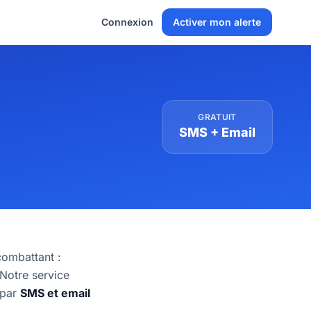
Connexion
Activer mon alerte
GRATUIT
SMS + Email
ombattant :
 Notre service
 par
SMS et email