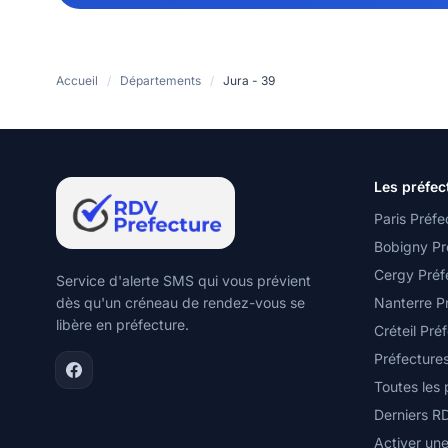
Accueil
/
Départements
/
Jura - 39
Les préfec
Paris Préfe
Bobigny Pr
Cergy Préf
Service d'alerte SMS qui vous prévient
dès qu'un créneau de rendez-vous se
Nanterre P
libère en préfecture.
Créteil Pré
Préfecture
Toutes les
Derniers R
Activer une