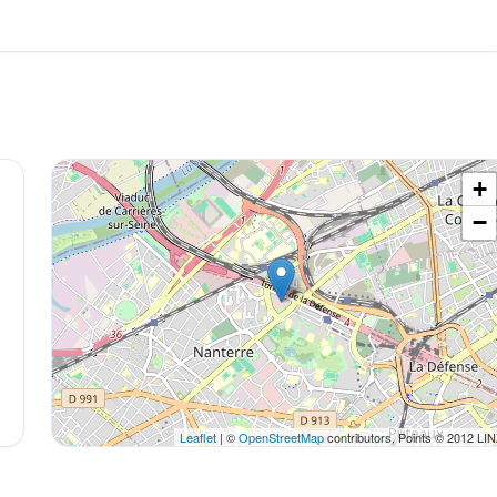
+
−
Leaflet
| ©
OpenStreetMap
contributors, Points © 2012 LI