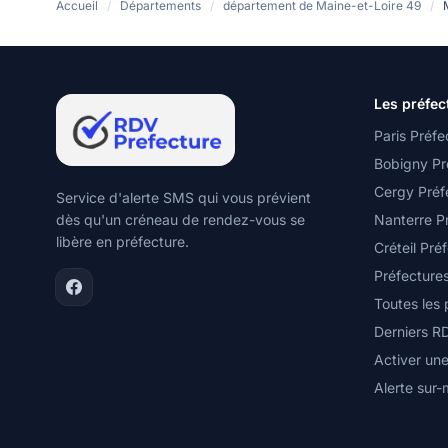
Accueil
/
Départements
/
département de Maine-et-Loire 49
/
Les préfec
Paris Préfe
Bobigny Pr
Cergy Préf
Service d'alerte SMS qui vous prévient
dès qu'un créneau de rendez-vous se
Nanterre P
libère en préfecture.
Créteil Pré
Préfecture
Toutes les
Derniers R
Activer une
Alerte sur-