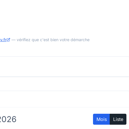
v.fr
— vérifiez que c'est bien votre démarche
2026
Mois
Liste