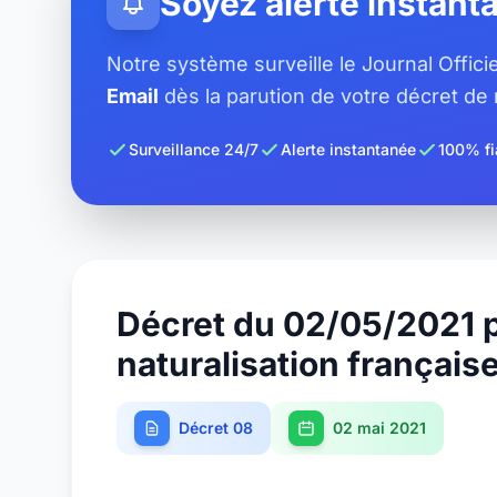
Soyez alerté instan
Notre système surveille le Journal Offic
Email
dès la parution de votre décret de n
Surveillance 24/7
Alerte instantanée
100% fi
Décret du 02/05/2021 
naturalisation français
Décret 08
02 mai 2021