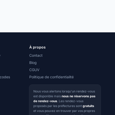
À propos
O
Contact
Blog
CGUV
 codes
Politique de confidentialité
Nous vous alertons lorsqu'un rendez-vous
est disponible mais
nous ne réservons pas
de rendez-vous
. Les rendez-vous
proposés par les préfectures sont
gratuits
et vous pouvez en trouver par vos propres