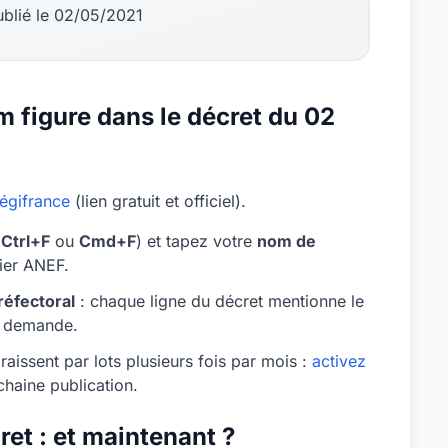
ublié le 02/05/2021
m figure dans le décret du 02
égifrance
(lien gratuit et officiel).
(
Ctrl+F
ou
Cmd+F
) et tapez votre
nom de
sier ANEF.
réfectoral
: chaque ligne du décret mentionne le
la demande.
aissent par lots plusieurs fois par mois :
activez
haine publication.
et : et maintenant ?