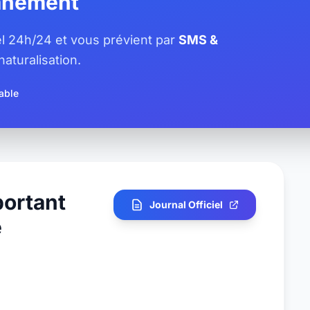
tanément
iel 24h/24 et vous prévient par
SMS &
aturalisation.
able
portant
Journal Officiel
e