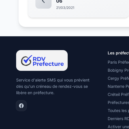
06
21/03/2021
Les préfec
Paris Préfe
Bobigny Pr
Cergy Préf
Service d'alerte SMS qui vous prévient
dès qu'un créneau de rendez-vous se
Nanterre P
libère en préfecture.
Créteil Pré
Préfecture
Toutes les
Derniers R
Activer une