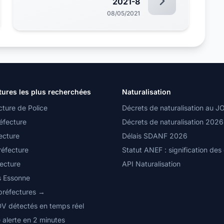
2021-8
08/05/2021
tures les plus recherchées
Naturalisation
cture de Police
Décrets de naturalisation au J
éfecture
Décrets de naturalisation 2026
ecture
Délais SDANF 2026
réfecture
Statut ANEF : signification des
fecture
API Naturalisation
s Essonne
 préfectures →
DV détectés en temps réel
 alerte en 2 minutes