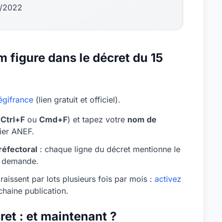
5/2022
 figure dans le décret du 15
égifrance
(lien gratuit et officiel).
(
Ctrl+F
ou
Cmd+F
) et tapez votre
nom de
sier ANEF.
réfectoral
: chaque ligne du décret mentionne le
la demande.
aissent par lots plusieurs fois par mois :
activez
haine publication.
et : et maintenant ?