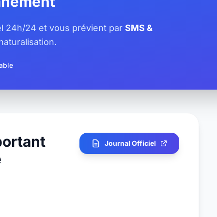
tanément
iel 24h/24 et vous prévient par
SMS &
aturalisation.
able
portant
Journal Officiel
e