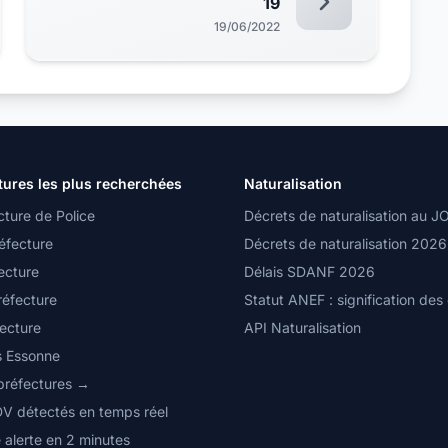
19
19/06/2022
tures les plus recherchées
Naturalisation
cture de Police
Décrets de naturalisation au J
éfecture
Décrets de naturalisation 2026
ecture
Délais SDANF 2026
réfecture
Statut ANEF : signification des
fecture
API Naturalisation
s Essonne
 préfectures →
DV détectés en temps réel
 alerte en 2 minutes