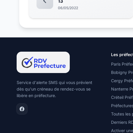
13
06/05/2022
Les préfec
Paris Préfe
Bobigny Pr
Cergy Préf
Service d'alerte SMS qui vous prévient
dès qu'un créneau de rendez-vous se
Nanterre P
libère en préfecture.
Créteil Pré
Préfecture
Toutes les
Derniers R
Activer une