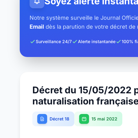
Soyez alerté instan
Notre système surveille le Journal Offic
Email
dès la parution de votre décret de n
Surveillance 24/7
Alerte instantanée
100% fi
Décret du 15/05/2022 
naturalisation français
Décret 18
15 mai 2022