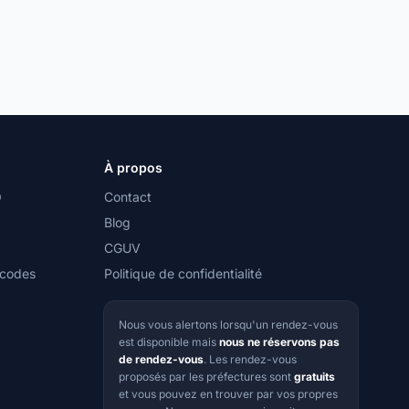
À propos
O
Contact
Blog
CGUV
 codes
Politique de confidentialité
Nous vous alertons lorsqu'un rendez-vous
est disponible mais
nous ne réservons pas
de rendez-vous
. Les rendez-vous
proposés par les préfectures sont
gratuits
et vous pouvez en trouver par vos propres