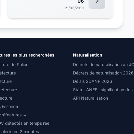
06
21/03/2021
tures les plus recherchées
Naturalisation
cture de Police
Décrets de naturalisation au J
éfecture
Décrets de naturalisation 2026
ecture
Délais SDANF 2026
réfecture
Statut ANEF : signification des
fecture
API Naturalisation
s Essonne
 préfectures →
DV détectés en temps réel
 alerte en 2 minutes