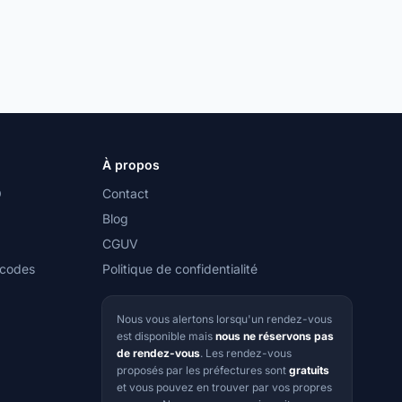
À propos
O
Contact
Blog
CGUV
 codes
Politique de confidentialité
Nous vous alertons lorsqu'un rendez-vous
est disponible mais
nous ne réservons pas
de rendez-vous
. Les rendez-vous
proposés par les préfectures sont
gratuits
et vous pouvez en trouver par vos propres