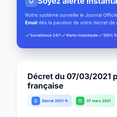
Soyez alerté instan
Notre système surveille le Journal Offic
Email
dès la parution de votre décret de n
Surveillance 24/7
Alerte instantanée
100% fi
Décret du 07/03/2021 p
française
Décret 2021-9
07 mars 2021