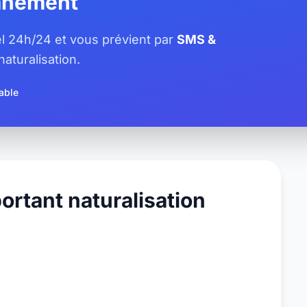
tanément
iel 24h/24 et vous prévient par
SMS &
aturalisation.
able
ortant naturalisation