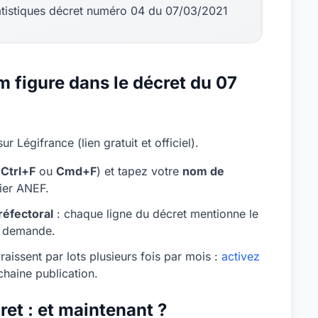
tatistiques décret numéro 04 du 07/03/2021
m figure dans le décret du 07
r Légifrance (lien gratuit et officiel).
(
Ctrl+F
ou
Cmd+F
) et tapez votre
nom de
sier ANEF.
réfectoral
: chaque ligne du décret mentionne le
la demande.
aissent par lots plusieurs fois par mois :
activez
haine publication.
et : et maintenant ?