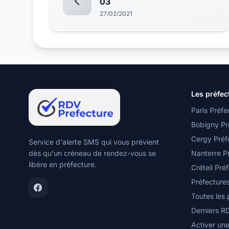
03
27/02/2021
Les préfec
Paris Préfe
Bobigny Pr
Cergy Préf
Service d'alerte SMS qui vous prévient
dès qu'un créneau de rendez-vous se
Nanterre P
libère en préfecture.
Créteil Pré
Préfecture
Toutes les
Derniers R
Activer une