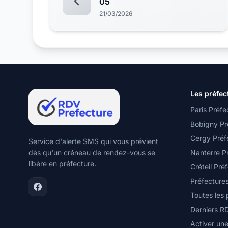
05
21/03/2026
Les préfec
Paris Préfe
Bobigny Pr
Cergy Préf
Service d'alerte SMS qui vous prévient
dès qu'un créneau de rendez-vous se
Nanterre P
libère en préfecture.
Créteil Pré
Préfecture
Toutes les
Derniers R
Activer une