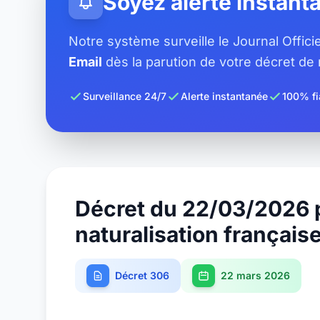
Soyez alerté instan
Notre système surveille le Journal Offic
Email
dès la parution de votre décret de n
Surveillance 24/7
Alerte instantanée
100% fi
Décret du 22/03/2026 
naturalisation français
Décret 306
22 mars 2026