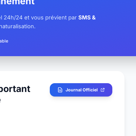
tanément
iel 24h/24 et vous prévient par
SMS &
aturalisation.
able
portant
Journal Officiel
e