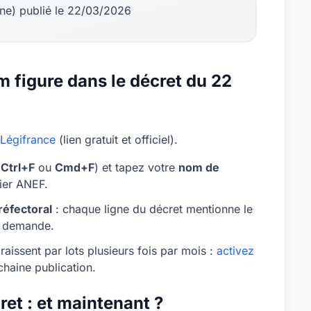
gne) publié le 22/03/2026
m figure dans le décret du 22
Légifrance
(lien gratuit et officiel).
(
Ctrl+F
ou
Cmd+F
) et tapez votre
nom de
sier ANEF.
réfectoral
: chaque ligne du décret mentionne le
la demande.
aissent par lots plusieurs fois par mois :
activez
haine publication.
et : et maintenant ?