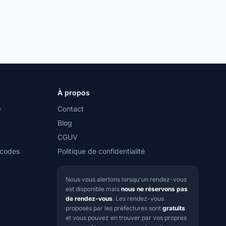
À propos
O
Contact
Blog
CGUV
 codes
Politique de confidentialité
Nous vous alertons lorsqu'un rendez-vous
est disponible mais
nous ne réservons pas
de rendez-vous
. Les rendez-vous
proposés par les préfectures sont
gratuits
et vous pouvez en trouver par vos propres