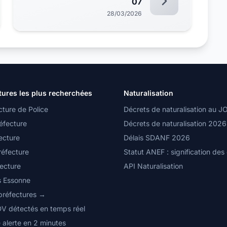
07
28/03/2026
tures les plus recherchées
Naturalisation
cture de Police
Décrets de naturalisation au J
éfecture
Décrets de naturalisation 2026
ecture
Délais SDANF 2026
réfecture
Statut ANEF : signification des
fecture
API Naturalisation
s Essonne
 préfectures →
DV détectés en temps réel
 alerte en 2 minutes