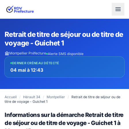
Retrait de titre de séjour ou de titre de
voyage - Guichet 1
Montpellier Préfecture
Alerte SMS disponible
DERNIER CRÉNEAU DÉTECTÉ
04 mai à 12:43
Accueil
/
Hérault 34
/
Montpellier
/
Retrait de titre de séjour ou de
titre de voyage - Guichet 1
Informations sur la démarche Retrait de titre
de séjour ou de titre de voyage - Guichet 1 à