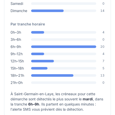
Samedi
0
Dimanche
14
Par tranche horaire
0h–3h
4
3h–6h
0
6h–9h
20
9h–12h
4
12h–15h
7
15h–18h
5
18h–21h
13
21h–0h
0
À Saint-Germain-en-Laye, les créneaux pour cette
démarche sont détectés le plus souvent le
mardi
, dans
la tranche
6h–9h
. Ils partent en quelques minutes :
l'alerte SMS vous prévient dès la détection.