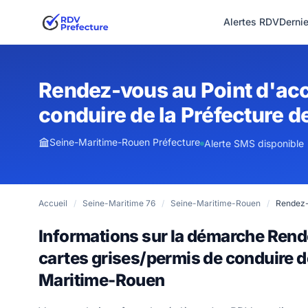
Alertes RDV
Derni
Rendez-vous au Point d'acc
conduire de la Préfecture 
Seine-Maritime-Rouen Préfecture
Alerte SMS disponible
Accueil
/
Seine-Maritime 76
/
Seine-Maritime-Rouen
/
Rendez-
Informations sur la démarche Rend
cartes grises/permis de conduire d
Maritime-Rouen