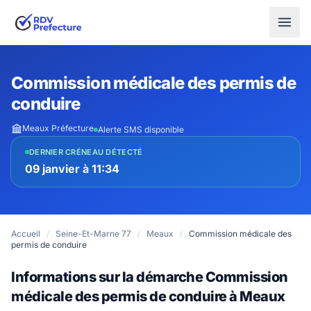
Commission médicale des permis de
conduire
Meaux Préfecture
Alerte SMS disponible
DERNIER CRÉNEAU DÉTECTÉ
09 janvier à 11:34
Accueil
/
Seine-Et-Marne 77
/
Meaux
/
Commission médicale des
permis de conduire
Informations sur la démarche Commission
médicale des permis de conduire à Meaux