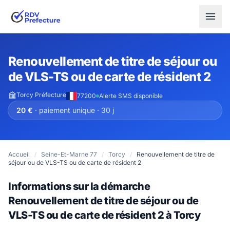
Renouvellement de titre de séjour ou
de VLS-TS ou de carte de résident 2
Torcy Préfecture
77200
Alerte SMS disponible
20 €
· paiement unique · 30 j
Accueil
/
Seine-Et-Marne 77
/
Torcy
/
Renouvellement de titre de
séjour ou de VLS-TS ou de carte de résident 2
Informations sur la démarche
Renouvellement de titre de séjour ou de
VLS-TS ou de carte de résident 2 à Torcy