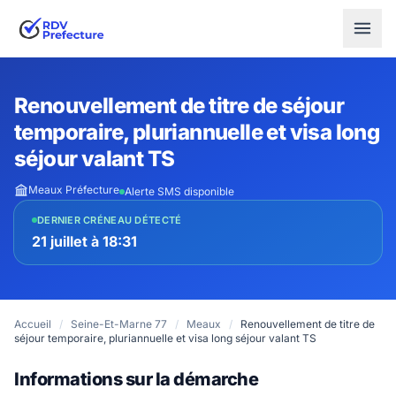
Renouvellement de titre de séjour
temporaire, pluriannuelle et visa long
séjour valant TS
Meaux Préfecture
Alerte SMS disponible
DERNIER CRÉNEAU DÉTECTÉ
21 juillet à 18:31
Accueil
/
Seine-Et-Marne 77
/
Meaux
/
Renouvellement de titre de
séjour temporaire, pluriannuelle et visa long séjour valant TS
Informations sur la démarche