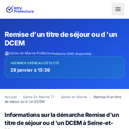
Remise d'un titre de séjour ou d 'un
DCEM
Seine-et-Marne Préfecture
Alerte SMS disponible
DERNIER CRÉNEAU DÉTECTÉ
29 janvier à 15:39
Accueil
/
Seine-Et-Marne 77
/
Seine-et-Marne
/
Remise d'un titre
de séjour ou d 'un DCEM
Informations sur la démarche Remise d'un
titre de séjour ou d 'un DCEM à Seine-et-