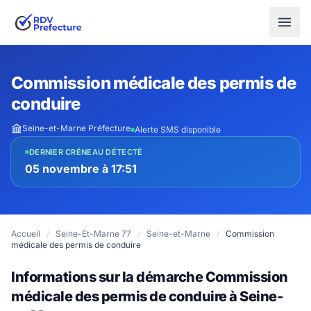
Commission médicale des permis de
conduire
Seine-et-Marne Préfecture
Alerte SMS disponible
DERNIER CRÉNEAU DÉTECTÉ
05 novembre à 17:51
Accueil
/
Seine-Et-Marne 77
/
Seine-et-Marne
/
Commission
médicale des permis de conduire
Informations sur la démarche Commission
médicale des permis de conduire à Seine-